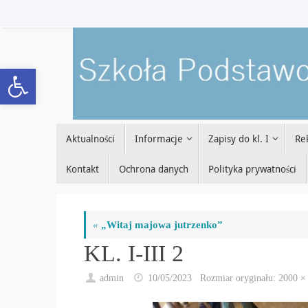
Przejdź
do
treści
Open toolbar
Przejdź
Aktualności
Informacje
Zapisy do kl. I
Re
do
treści
Kontakt
Ochrona danych
Polityka prywatności
«
„Witaj majowa jutrzenko”
KL. I-III 2
admin
10/05/2023
Rozmiar oryginału:
2000 ×