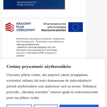
Cenimy prywatność użytkowników
Używamy plików cookie, aby poprawić jakość przeglądania,
wyświetlać reklamy lub treści dostosowane do indywidualnych
potrzeb użytkowników oraz analizować ruch na stronie. Kliknięcie
przycisku „Akceptuj wszystkie” oznacza zgodę na wykorzystywanie
Aktualności
Informacje
Zapisy do kl. I
przez nas plików cookie.
Rekrutacja elektroniczna na rok szkolny 2026/2027
Rodzice
Dokumenty
Profilaktyka
E- dziennik
Biblioteka
Kontakt
Ochrona danych