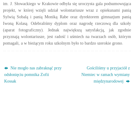
im. J. Słowackiego w Krakowie odbyła się uroczysta gala podsumowująca
projekt, w której wzięli udział wolontariusze wraz z opiekunami panią
Sylwią Sobalą i panią Moniką Rabe oraz dyrektorem gimnazjum panią
Iwoną Kolasą. Odebraliśmy dyplom oraz nagrodę rzeczową dla szkoły
(aparat fotograficzny). Jednak największą satysfakcją, jak zgodnie
przyznają wolontariusze, jest radość i uśmiech na twarzach osób, którym
pomagali, a w bieżącym roku szkolnym było to bardzo szerokie grono.
Nie mogło nas zabraknąć przy
Gościliśmy u przyjaciół z
odsłonięciu pomnika Zofii
Niemiec w ramach wymiany
Kossak
międzynarodowej