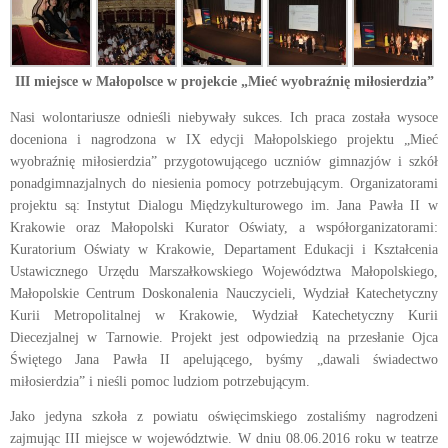
III miejsce w Małopolsce w projekcie „Mieć wyobraźnię miłosierdzia”
Nasi wolontariusze odnieśli niebywały sukces. Ich praca została wysoce
doceniona i nagrodzona w IX edycji Małopolskiego projektu „Mieć
wyobraźnię miłosierdzia” przygotowującego uczniów gimnazjów i szkół
ponadgimnazjalnych do niesienia pomocy potrzebującym. Organizatorami
projektu są: Instytut Dialogu Międzykulturowego im. Jana Pawła II w
Krakowie oraz Małopolski Kurator Oświaty, a współorganizatorami:
Kuratorium Oświaty w Krakowie, Departament Edukacji i Kształcenia
Ustawicznego Urzędu Marszałkowskiego Województwa Małopolskiego,
Małopolskie Centrum Doskonalenia Nauczycieli, Wydział Katechetyczny
Kurii Metropolitalnej w Krakowie, Wydział Katechetyczny Kurii
Diecezjalnej w Tarnowie. Projekt jest odpowiedzią na przesłanie Ojca
Świętego Jana Pawła II apelującego, byśmy „dawali świadectwo
miłosierdzia” i nieśli pomoc ludziom potrzebującym.
Jako jedyna szkoła z powiatu oświęcimskiego zostaliśmy nagrodzeni
zajmując III miejsce w województwie. W dniu 08.06.2016 roku w teatrze