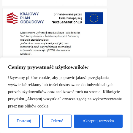
Cenimy prywatność użytkowników
Używamy plików cookie, aby poprawić jakość przeglądania,
wyświetlać reklamy lub treści dostosowane do indywidualnych
potrzeb użytkowników oraz analizować ruch na stronie. Kliknięcie
przycisku „Akceptuj wszystkie” oznacza zgodę na wykorzystywanie
Aktualności
Informacje
Zapisy do kl. I
przez nas plików cookie.
Rekrutacja elektroniczna na rok szkolny 2026/2027
Rodzice
Dokumenty
Profilaktyka
E- dziennik
Biblioteka
Kontakt
Ochrona danych
Dostosuj
Odrzuć
Akceptuj wszystko
Polityka prywatności
Cyberbezpieczeństwo
Deklaracja dostępności
Oparte na
Tempera
&
WordPress.