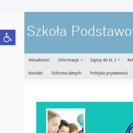
Przejdź
do
treści
Open toolbar
Przejdź
Aktualności
Informacje
Zapisy do kl. I
Re
do
treści
Kontakt
Ochrona danych
Polityka prywatności