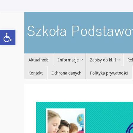
Przejdź
do
treści
Open toolbar
Przejdź
Aktualności
Informacje
Zapisy do kl. I
Re
do
treści
Kontakt
Ochrona danych
Polityka prywatności