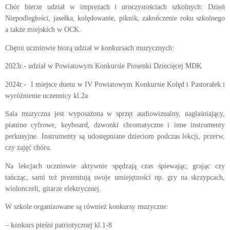
Chór bierze udział w imprezach i uroczystościach szkolnych: Dzień
Niepodległości, jasełka, kolędowanie, piknik, zakończenie roku szkolnego
a także miejskich w OCK.
Chętni uczniowie biorą udział w konkursach muzycznych:
2023r.- udział w Powiatowym Konkursie Piosenki Dziecięcej MDK
2024r.- I miejsce duetu w IV Powiatowym Konkursie Kolęd i Pastorałek i
wyróżnienie uczennicy kl.2a
Sala muzyczna jest wyposażona w sprzęt audiowizualny, nagłaśniający,
pianino cyfrowe, keyboard, dzwonki chromatyczne i inne instrumenty
perkusyjne. Instrumenty są udostępniane dzieciom podczas lekcji, przerw,
czy zajęć chóru.
Na lekcjach uczniowie aktywnie spędzają czas śpiewając, grając czy
tańcząc, sami też prezentują swoje umiejętności np. gry na skrzypcach,
wiolonczeli, gitarze elektrycznej.
W szkole organizowane są również konkursy muzyczne:
– konkurs pieśni patriotycznej kl.1-8