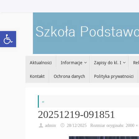
Przejdź
do
treści
Open toolbar
Przejdź
Aktualności
Informacje
Zapisy do kl. I
Re
do
treści
Kontakt
Ochrona danych
Polityka prywatności
«
20251219-091851
admin
28/12/2025
Rozmiar oryginału:
2000 ×