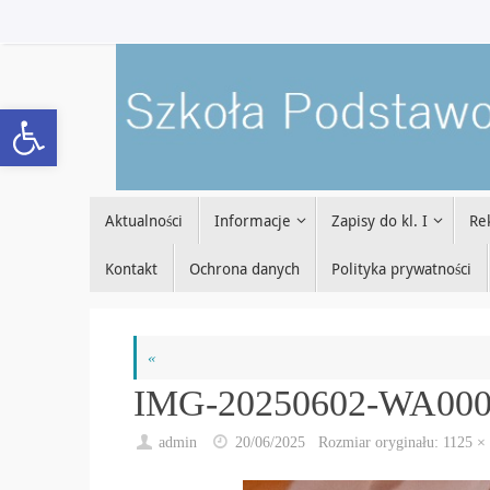
Przejdź
do
treści
Open toolbar
Przejdź
Aktualności
Informacje
Zapisy do kl. I
Re
do
treści
Kontakt
Ochrona danych
Polityka prywatności
«
IMG-20250602-WA00
admin
20/06/2025
Rozmiar oryginału:
1125 ×