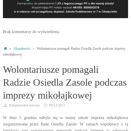
Brak komentarzy do wyświetlenia.
Strona
Aktualności
Wolontariusze pomagali Radzie Osiedla Zasole podczas imprezy
główna
mikołajkowej
Wolontariusze pomagali
Radzie Osiedla Zasole podczas
imprezy mikołajkowej
Administrator serwisu
08/12/2015
W dniu 5 grudnia odbyła się w naszej szkole impreza mikołajkowa
zorganizowana przez Radę Osiedla Zasole. W ramach współpracy z tą
instytucją nasi wolontariusze pomagali podczas imprezy w zabawach