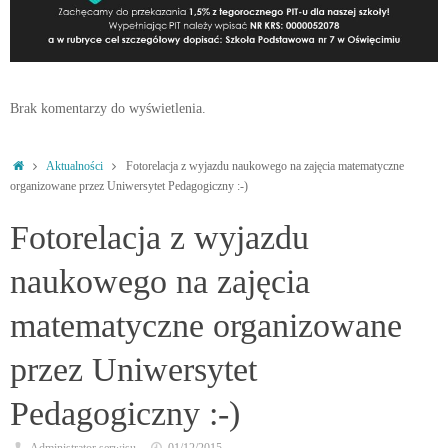
Brak komentarzy do wyświetlenia.
Strona
Aktualności
Fotorelacja z wyjazdu naukowego na zajęcia matematyczne
główna
organizowane przez Uniwersytet Pedagogiczny :-)
Fotorelacja z wyjazdu
naukowego na zajęcia
matematyczne organizowane
przez Uniwersytet
Pedagogiczny :-)
Administrator serwisu
01/12/2015