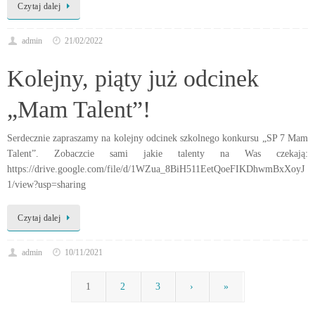
Czytaj dalej
admin
21/02/2022
Kolejny, piąty już odcinek
„Mam Talent”!
Serdecznie zapraszamy na kolejny odcinek szkolnego konkursu „SP 7 Mam
Talent”. Zobaczcie sami jakie talenty na Was czekają:
https://drive.google.com/file/d/1WZua_8BiH511EetQoeFIKDhwmBxXoyJ
1/view?usp=sharing
Czytaj dalej
admin
10/11/2021
1
2
3
›
»