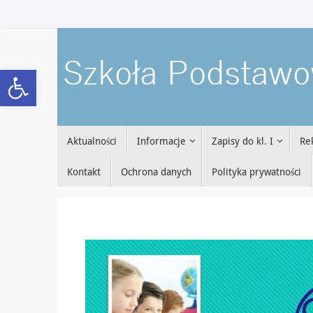
Przejdź
do
treści
Open toolbar
Przejdź
Aktualności
Informacje
Zapisy do kl. I
Re
do
treści
Kontakt
Ochrona danych
Polityka prywatności