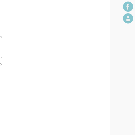
m
,
o