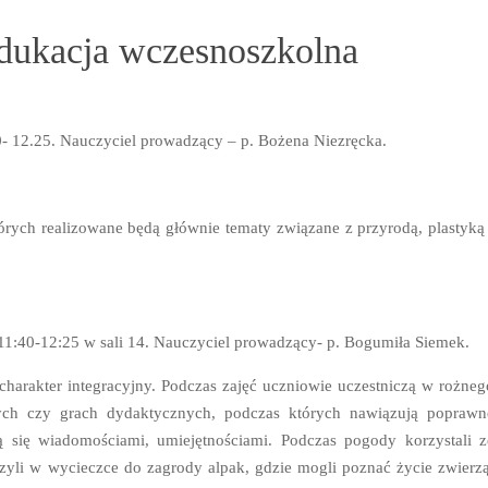
edukacja wczesnoszkolna
0- 12.25. Nauczyciel prowadzący – p. Bożena Niezręcka.
órych realizowane będą głównie tematy związane z przyrodą, plastyką 
11:40-12:25 w sali 14. Nauczyciel prowadzący- p. Bogumiła Siemek.
 charakter integracyjny. Podczas zajęć uczniowie uczestniczą w rożneg
ych czy grach dydaktycznych, podczas których nawiązują poprawn
ą się wiadomościami, umiejętnościami. Podczas pogody korzystali z
iczyli w wycieczce do zagrody alpak, gdzie mogli poznać życie zwierzą